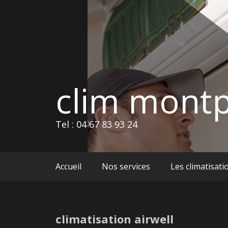
Skip
to
content
clim montp
Tel : 04 67 83 93 24
Accueil
Nos services
Les climatisati
climatisation airwell