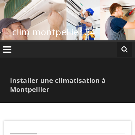
Skip
to
content
clim montpellier 34
Installer une climatisation à
Montpellier