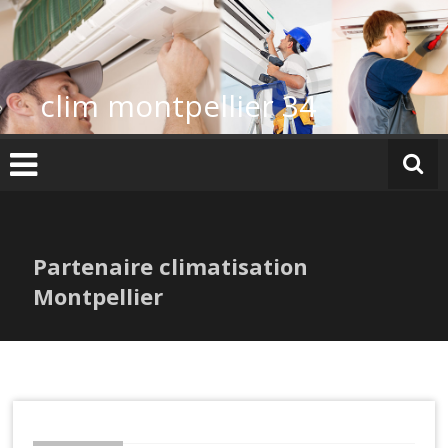
Skip
to
content
clim montpellier 34
Partenaire climatisation
Montpellier