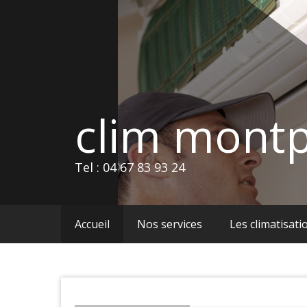
Skip
to
content
clim montp
Tel : 04 67 83 93 24
Accueil
Nos services
Les climatisati