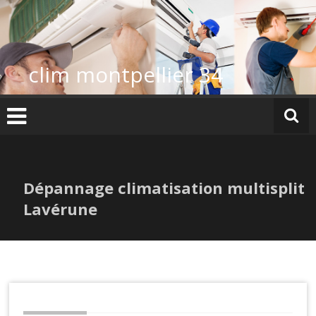
Skip
to
content
clim montpellier 34
Dépannage climatisation multisplit
Lavérune