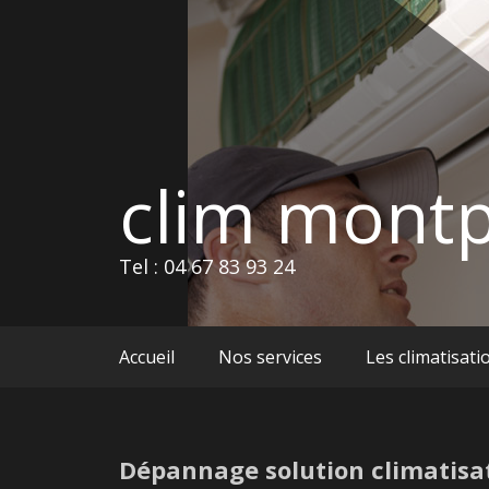
Skip
to
content
clim montp
Tel : 04 67 83 93 24
Accueil
Nos services
Les climatisati
Dépannage solution climatisat