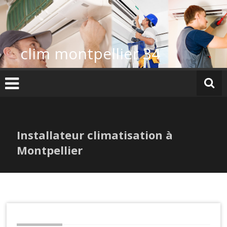
Skip
to
content
clim montpellier 34
Installateur climatisation à
Montpellier